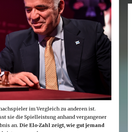
hachspieler im Vergleich zu anderen ist.
st sie die Spielleistung anhand vergangener
bnis an.
Die Elo-Zahl zeigt, wie gut jemand