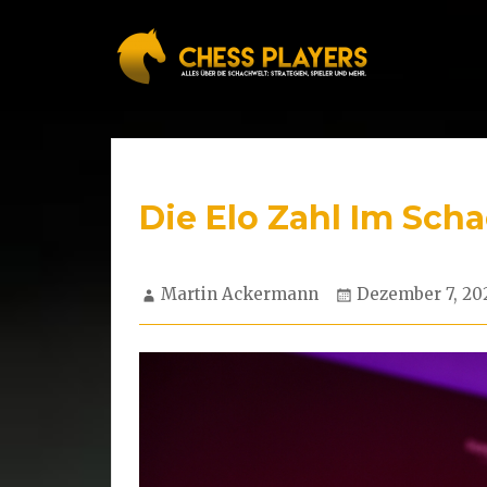
Die Elo Zahl Im Scha
Author
Posted
Martin Ackermann
Dezember 7, 20
on