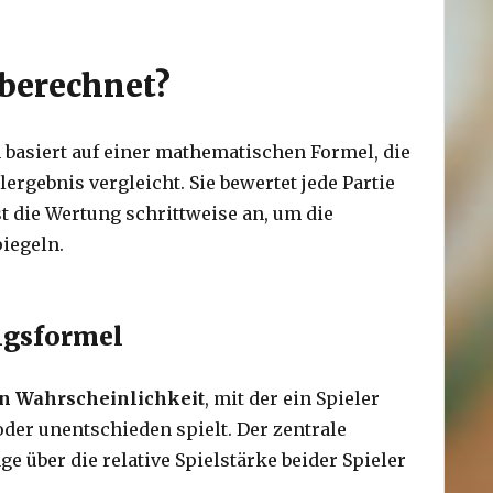
 berechnet?
 basiert auf einer mathematischen Formel, die
ergebnis vergleicht. Sie bewertet jede Partie
t die Wertung schrittweise an, um die
iegeln.
ngsformel
en Wahrscheinlichkeit
, mit der ein Spieler
oder unentschieden spielt. Der zentrale
ge über die relative Spielstärke beider Spieler