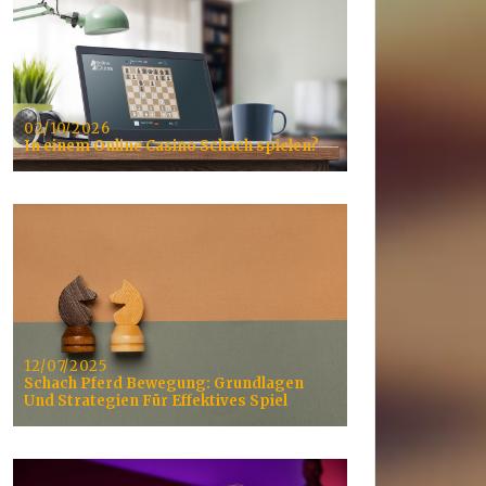
02/10/2026
In einem Online Casino Schach spielen?
12/07/2025
Schach Pferd Bewegung: Grundlagen
Und Strategien Für Effektives Spiel