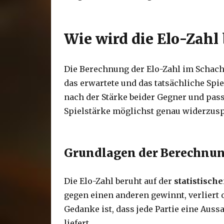
Wie wird die Elo-Zahl
Die Berechnung der Elo-Zahl im Schach
das erwartete und das tatsächliche Spiel
nach der Stärke beider Gegner und pass
Spielstärke möglichst genau widerzusp
Grundlagen der Berechnu
Die Elo-Zahl beruht auf der
statistisch
gegen einen anderen gewinnt, verliert 
Gedanke ist, dass jede Partie eine Aussa
liefert.