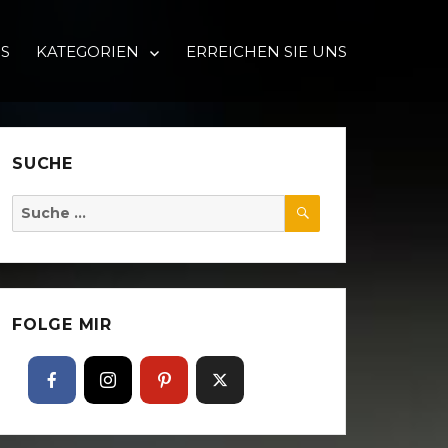
NS
KATEGORIEN
ERREICHEN SIE UNS
SUCHE
SUCHE
Suche:
FOLGE MIR