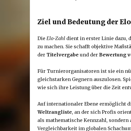
Ziel und Bedeutung der El
Die
Elo-Zahl
dient in erster Linie dazu, 
zu machen. Sie schafft objektive Maßstä
der
Titelvergabe
und der
Bewertung vo
Für Turnierorganisatoren ist sie ein 
gleichstarken Gegnern auszulosen. Spi
wie sich ihre Leistung über die Zeit ent
Auf internationaler Ebene ermöglicht d
Weltrangliste
, an der sich Profis orie
als mathematische Kennzahl, sondern a
Vergleichbarkeit im globalen Schachumf