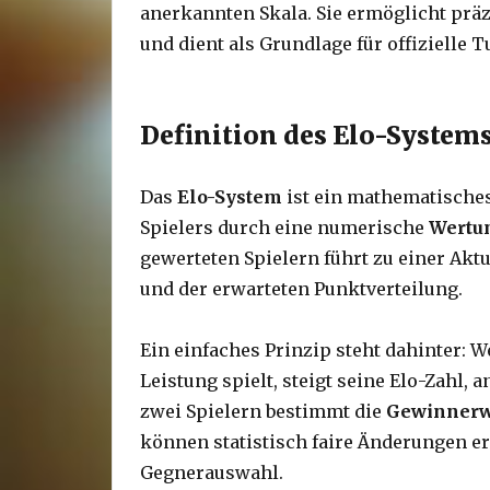
anerkannten Skala. Sie ermöglicht präz
und dient als Grundlage für offizielle 
Definition des Elo-System
Das
Elo-System
ist ein mathematisches
Spielers durch eine numerische
Wertu
gewerteten Spielern führt zu einer Akt
und der erwarteten Punktverteilung.
Ein einfaches Prinzip steht dahinter: W
Leistung spielt, steigt seine Elo-Zahl, 
zwei Spielern bestimmt die
Gewinnerw
können statistisch faire Änderungen e
Gegnerauswahl.