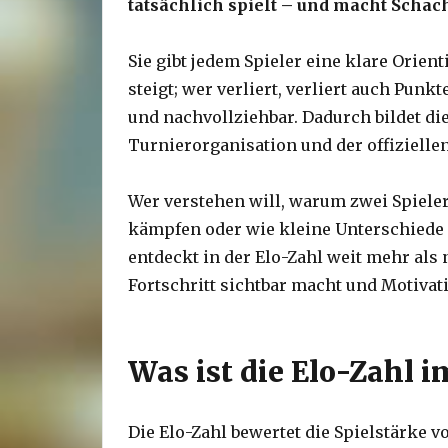
tatsächlich spielt – und macht Schac
Sie gibt jedem Spieler eine klare Orien
steigt; wer verliert, verliert auch Punk
und nachvollziehbar. Dadurch bildet di
Turnierorganisation und der offizielle
Wer verstehen will, warum zwei Spiele
kämpfen oder wie kleine Unterschiede 
entdeckt in der Elo-Zahl weit mehr als n
Fortschritt sichtbar macht und Motivati
Was ist die Elo-Zahl 
Die Elo-Zahl bewertet die Spielstärke v