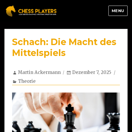
MENU
Schach: Die Macht des
Mittelspiels
Author
Posted
Martin Ackermann
Dezember 7, 2025
on
Categories
Theorie