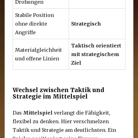
Drohungen
Stabile Position
ohne direkte
Strategisch
Angriffe
Taktisch orientiert
Materialgleichheit
mit strategischem
und offene Linien
Ziel
Wechsel zwischen Taktik und
Strategie im Mittelspiel
Das
Mittelspiel
verlangt die Fähigkeit,
flexibel zu denken. Hier verschmelzen
Taktik und Strategie am deutlichsten. Ein