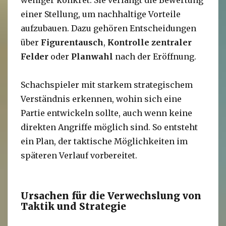
weniger konkret. Sie verlangt die Bewertung
einer Stellung, um nachhaltige Vorteile
aufzubauen. Dazu gehören Entscheidungen
über
Figurentausch
,
Kontrolle zentraler
Felder
oder
Planwahl
nach der Eröffnung.
Schachspieler mit starkem strategischem
Verständnis erkennen, wohin sich eine
Partie entwickeln sollte, auch wenn keine
direkten Angriffe möglich sind. So entsteht
ein Plan, der taktische Möglichkeiten im
späteren Verlauf vorbereitet.
Ursachen für die Verwechslung von
Taktik und Strategie