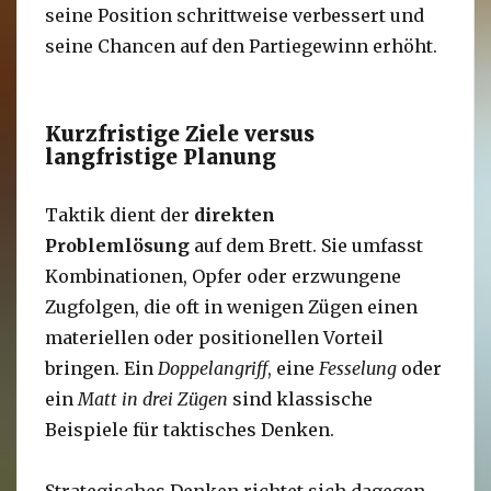
seine Position schrittweise verbessert und
seine Chancen auf den Partiegewinn erhöht.
Kurzfristige Ziele versus
langfristige Planung
Taktik dient der
direkten
Problemlösung
auf dem Brett. Sie umfasst
Kombinationen, Opfer oder erzwungene
Zugfolgen, die oft in wenigen Zügen einen
materiellen oder positionellen Vorteil
bringen. Ein
Doppelangriff
, eine
Fesselung
oder
ein
Matt in drei Zügen
sind klassische
Beispiele für taktisches Denken.