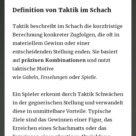
Definition von Taktik im Schach
Taktik beschreibt im Schach die kurzfristige
Berechnung konkreter Zugfolgen, die oft in
materiellem Gewinn oder einer
entscheidenden Stellung enden. Sie basiert
auf
präzisen Kombinationen
und nutzt
taktische Motive
wie
Gabeln
,
Fesselungen
oder
Spieße
.
Ein Spieler erkennt durch Taktik Schwächen
in der gegnerischen Stellung und verwandelt
diese in unmittelbare Vorteile. Typische
Ziele sind das Gewinnen einer Figur, das
Erreichen eines Schachmatts oder das