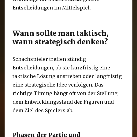
Entscheidungen im Mittelspiel.
Wann sollte man taktisch,
wann strategisch denken?
Schachspieler treffen ständig
Entscheidungen, ob sie kurzfristig eine
taktische Lösung anstreben oder langfristig
eine strategische Idee verfolgen. Das
richtige Timing hängt oft von der Stellung,
dem Entwicklungsstand der Figuren und
dem Ziel des Spielers ab.
Phasen der Partie und