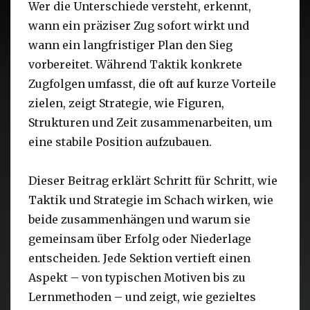
Wer die Unterschiede versteht, erkennt,
wann ein präziser Zug sofort wirkt und
wann ein langfristiger Plan den Sieg
vorbereitet. Während Taktik konkrete
Zugfolgen umfasst, die oft auf kurze Vorteile
zielen, zeigt Strategie, wie Figuren,
Strukturen und Zeit zusammenarbeiten, um
eine stabile Position aufzubauen.
Dieser Beitrag erklärt Schritt für Schritt, wie
Taktik und Strategie im Schach wirken, wie
beide zusammenhängen und warum sie
gemeinsam über Erfolg oder Niederlage
entscheiden. Jede Sektion vertieft einen
Aspekt – von typischen Motiven bis zu
Lernmethoden – und zeigt, wie gezieltes