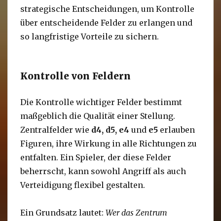
strategische Entscheidungen, um Kontrolle
über entscheidende Felder zu erlangen und
so langfristige Vorteile zu sichern.
Kontrolle von Feldern
Die Kontrolle wichtiger Felder bestimmt
maßgeblich die Qualität einer Stellung.
Zentralfelder wie
d4, d5, e4
und
e5
erlauben
Figuren, ihre Wirkung in alle Richtungen zu
entfalten. Ein Spieler, der diese Felder
beherrscht, kann sowohl Angriff als auch
Verteidigung flexibel gestalten.
Ein Grundsatz lautet:
Wer das Zentrum