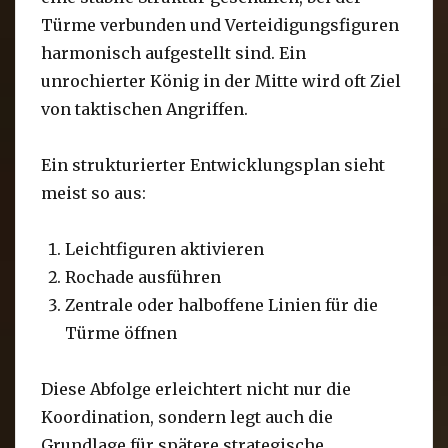
Türme verbunden und Verteidigungsfiguren
harmonisch aufgestellt sind. Ein
unrochierter König in der Mitte wird oft Ziel
von taktischen Angriffen.
Ein strukturierter Entwicklungsplan sieht
meist so aus:
Leichtfiguren aktivieren
Rochade ausführen
Zentrale oder halboffene Linien für die
Türme öffnen
Diese Abfolge erleichtert nicht nur die
Koordination, sondern legt auch die
Grundlage für spätere strategische