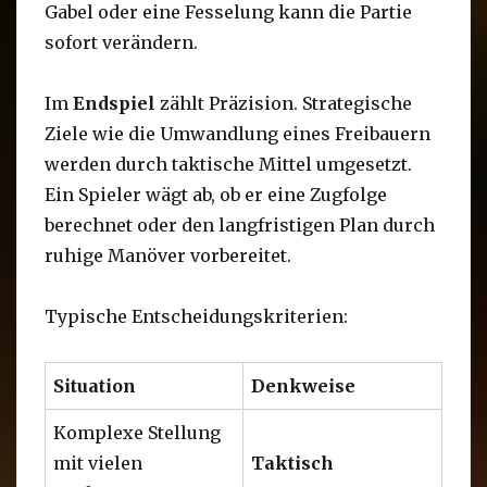
Gabel oder eine Fesselung kann die Partie
sofort verändern.
Im
Endspiel
zählt Präzision. Strategische
Ziele wie die Umwandlung eines Freibauern
werden durch taktische Mittel umgesetzt.
Ein Spieler wägt ab, ob er eine Zugfolge
berechnet oder den langfristigen Plan durch
ruhige Manöver vorbereitet.
Typische Entscheidungskriterien:
Situation
Denkweise
Komplexe Stellung
mit vielen
Taktisch